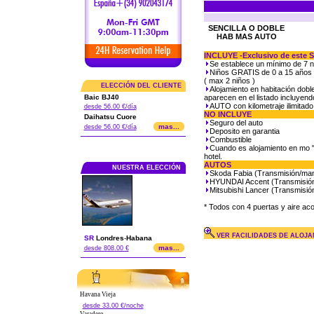
SENCILLA O DOBLE
HAB MAS AUTO
INCLUYE -Exclusivo de este S
Se establece un mínimo de 7 
Niños GRATIS de 0 a 15 años
( max 2 niños )
ELECCIÓN DEL CLIENTE
Alojamiento en habitación doble
Baic BJ40
aparecen en el listado incluyend
AUTO con kilometraje ilimitado
desde 56.00 €/día
NO INCLUYE
Daihatsu Cuore
Seguro del auto
mas...
desde 56.00 €/día
Deposito en garantia
Combustible
Cuando es alojamiento en mo "T
hotel.
AUTOS
NUESTRA ELECCIÓN
Skoda Fabia (Transmisión/man
HYUNDAI Accent (Transmisió
Mitsubishi Lancer (Transmisió
* Todos con 4 puertas y aire ac
VER FACILIDADES DE ALOJA
SR
Londres
-
Habana
mas...
desde 808.00 €
Havana Vieja
desde 33.00 €/noche