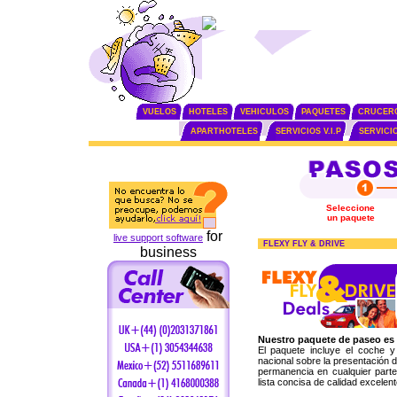
VUELOS
HOTELES
VEHICULOS
PAQUETES
CRUCER
APARTHOTELES
SERVICIOS V.I.P
SERVICI
Seleccione
un paquete
for
live support software
FLEXY FLY & DRIVE
business
Nuestro paquete de paseo es
El paquete incluye el coche 
nacional sobre la presentación d
permanencia en cualquier parte
lista concisa de calidad excelen