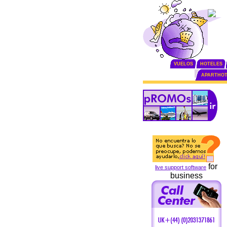
VUELOS
HOTELES
APARTHOT
for
live support software
business