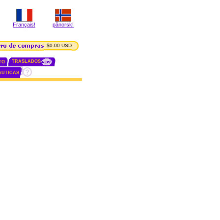
Français!
pånorsk!
$0.00 USD
TRASLADOS
TO
AUTICAS