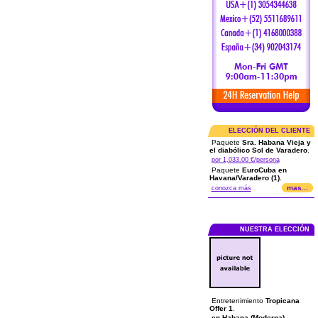
ELECCIÓN DEL CLIENTE
Paquete
Sra. Habana Vieja y
el diabólico Sol de Varadero
.
por 1,033.00 €/persona
Paquete
EuroCuba en
Havana/Varadero (1)
.
mas...
conozca más
NUESTRA ELECCIÓN
Entretenimiento
Tropicana
Offer 1
.
en Habana (Moderna)