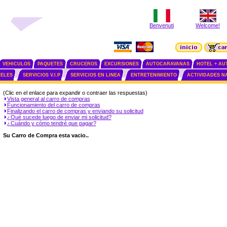
Benvenuti
Welcome!
VEHICULOS
PAQUETES
CRUCEROS
EXCURSIONES
AUTOCARAVANAS
HOTEL + AU
ELES
SERVICIOS V.I.P
SERVICIOS EN LINEA
ENTRETENIMIENTO
ACTIVIDADES N
(Clic en el enlace para expandir o contraer las respuestas)
Vista general al carro de compras
Funcionamiento del carro de compras
Finalizando el carro de compras y enviando su solicitud
¿Qué sucede luego de enviar mi solicitud?
¿Cuándo y cómo tendré que pagar?
Su Carro de Compra esta vacio..