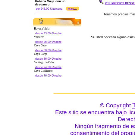
Habana Vieja con un
VER PRECIOS DESDE .
descanso
.
mas...
por 548.00 €/persona
Havana Vieja
desde 33.00 €/noche
Si usted necesita alguna asis
Varadero
desde 26.00 €/noche
Cayo Coco
desde 59.00 €/noche
Cayo Largo
desde 36.00 €/noche
Santiago de Cuba
desde 24.00 €/noche
Cayo Guillermo
desde 76.00 €/noche
© Copyright
Este sitio se encuentra bajo li
Derec
Ningún fragmento de est
consentimiento del propie