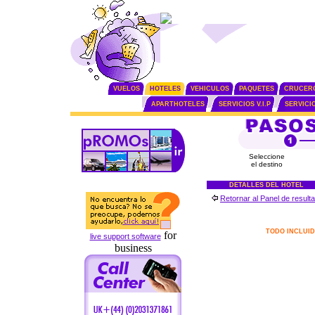
VUELOS
HOTELES
VEHICULOS
PAQUETES
CRUCER
APARTHOTELES
SERVICIOS V.I.P
SERVICI
Seleccione
el destino
DETALLES DEL HOTEL
Retornar al Panel de result
TODO INCLUI
for
live support software
business