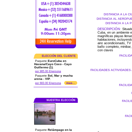
DISTANCIA A LA C
DISTANCIA AL AEROPU
DISTANCIA A LA 
DESCRIPCIÓN:
Situado
Cuba, en un ambiente e
magníficas playas llen
habitaciones, incluyendo
aire acondicionado, TV 
baño completo, minibar,
con claves
FACILID
ELECCIÓN DEL CLIENTE
Paquete
EuroCuba en
Havana/Cayo Coco - Cayo
Guillermo (1)
.
FACILIDADES ACTIVIDADES 
por 985.00 €/persona
Paquete
Sol, Mar y mucha
arena - VIP
.
mas...
por 683.00 €/persona
FACILID
NUESTRA ELECCIÓN
FACIL
FAC
Paquete
Relámpago en la