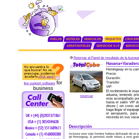
VUELOS
HOTELES
VEHICULOS
PAQUETES
CRUCER
APARTHOTELES
SERVICIOS V.I.P
SERVICI
Retornar al Panel de resultado de la busqu
Havana+Varadero 
Hemingway en tu cam
Precio:
Duración:
for
Transfer:
live support software
VIP:
business
El recibimiento le es
aduana, teniendo pri
reservar
esta acompañado por 
hasta el salón VIP do
desee ( sin costo adi
haga llegar el equipaj
el aeropuerto, para
necesita en sus vaca
Descripción
Inclusive este viejo hombre hubiera disfrutado de un
de Hemingway, le permitirá rendir tributo a este gra