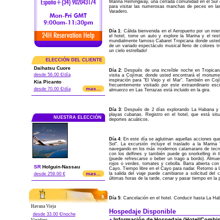
Marina Hemingway, una cerrada comunidad en el Sur 
para visitar las numerosas manchas de peces en l
Varadero.
Día 1
: Cálida bienvenida en el Aeropuerto por un m
el hotel, tome un auto y explore la Marina y el r
mundialmente famoso Cabaret Tropicana donde usted disf
de un variado espectáculo musical lleno de colores tr
un cielo estrellado!
ELECCIÓN DEL CLIENTE
Daihatsu Cuore
Día 2
: Después de una increíble noche en Tropican
desde 56.00 €/día
visita a Cojímar, donde usted encontrará el monum
inspiración para "El Viejo y el Mar". También en Coj
Kia Picanto
frecuentemente visitado por este extraordinario esc
mas...
desde 70.00 €/día
almuerzo en Las Terrazas está incluido en la gira.
Día 3
: Después de 2 días explorando La Habana y s
playas cubanas. Registro en el hotel, que está situ
NUESTRA ELECCIÓN
deportes acuáticos.
Día 4
: En este día se aglutinan aquellas acciones qu
Sol". La excursión incluye el traslado a la Marina
navegando en los más modernos catamarans de tecnol
con los delfines y también puede go snorkelling in t
(puede refrescarse o beber un trago a bordo). Almu
rojos o verdes, tomates y cebolla. Barra abierta co
SR
Holguin
-
Nassau
Cayo. Tiempo libre en el Cayo para nadar. Retorno a l
mas...
la salida del viaje puede cambiarse a solicitud del 
desde 259.00 €
últimas horas de la tarde, cenar y pasar tiempo en la 
Día 5
: Cancelación en el hotel. Conducir hasta La Hab
Havana Vieja
Hospedaje Disponible
desde 33.00 €/noche
Información de Hospedaje (Hotel/Combin