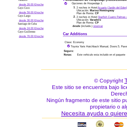
Varadero
Opciones de Hospedaje 1:
desde 26.00 €/noche
1.
2 noches in Hotel
Acuario (Jardin del Eden
Cayo Coco
Ubicación:
Marina Hemingway
desde 59.00 €/noche
Plan de Renta:
CP
Cayo Largo
2.
2 noches in Hotel
Starfish Cuatro Palmas 
Ubicación:
Varadero
desde 36.00 €/noche
Plan de Renta:
CP
Santiago de Cuba
desde
(incluido.)
reservar
desde 24.00 €/noche
Cayo Guillermo
Car Additions
desde 76.00 €/noche
Clase: Economy
Toyota Yaris Hatchback Manual, Doors:5, Paxe
Seguro:
Notas:
Este vehiculo esta incluido en el paquete
© Copyright
Este sitio se encuentra bajo li
Derec
Ningún fragmento de este sitio p
propietario o a
Necesita ayuda o quiere